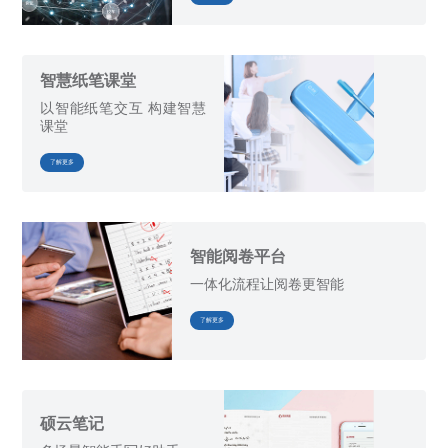
智慧纸笔课堂
以智能纸笔交互 构建智慧
课堂
了解更多
智能阅卷平台
一体化流程让阅卷更智能
了解更多
硕云笔记