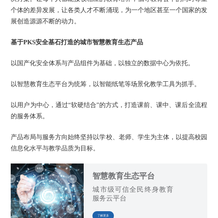
个体的差异发展，让各类人才不断涌现，为一个地区甚至一个国家的发
展创造源源不断的动力。
基于PKS安全基石打造的城市智慧教育生态产品
以国产化安全体系与产品组件为基础，以独立的数据中心为依托。
以智慧教育生态平台为统筹，以智能纸笔等场景化教学工具为抓手。
以用户为中心，通过“软硬结合”的方式，打造课前、课中、课后全流程
的服务体系。
产品布局与服务方向始终坚持以学校、老师、学生为主体，以提高校园
信息化水平与教学品质为目标。
智慧教育生态平台
城市级可信全民终身教育
服务云平台
了解更多