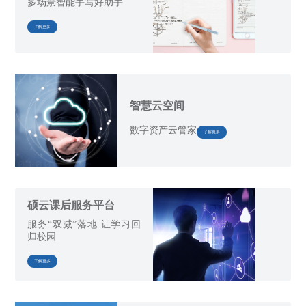
多场景智能手写好助手
了解更多
智慧云空间
数字资产云管家
了解更多
硕云课后服务平台
服务“双减”落地 让学习回
归校园
了解更多