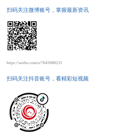
扫码关注微博账号，掌握最新资讯
https://weibo.com/u/7645088231
扫码关注抖音账号，看精彩短视频